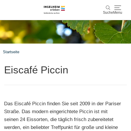
Suche
Menu
Entdecken & Erleben
Suche
Wein & Genuss
Startseite
Kaiserpfalz, Kunst & Kultur
Eiscafé Piccin
Planen & Buchen
Info & Service
Das Eiscafé Piccin finden Sie seit 2009 in der Pariser
Leichte Sprache
Unterkünfte
Erlebnisse buchen
Straße. Das modern eingerichtete Piccin ist mit
seinen 24 Eissorten, die täglich frisch zubereitetet
werden, ein beliebter Treffpunkt für große und kleine