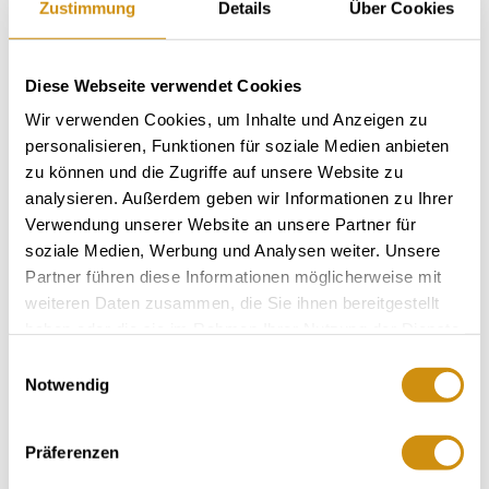
Zustimmung
Details
Über Cookies
Öffnungszeiten
Kontakt
Weitere Infos & Downloads
Diese Webseite verwendet Cookies
Wir verwenden Cookies, um Inhalte und Anzeigen zu
personalisieren, Funktionen für soziale Medien anbieten
zu können und die Zugriffe auf unsere Website zu
Öffnungszeiten
analysieren. Außerdem geben wir Informationen zu Ihrer
Verwendung unserer Website an unsere Partner für
01.02.2025 bis 30.12.2035
soziale Medien, Werbung und Analysen weiter. Unsere
Partner führen diese Informationen möglicherweise mit
weiteren Daten zusammen, die Sie ihnen bereitgestellt
Montag
von 10:00 bis 20:00 Uhr
haben oder die sie im Rahmen Ihrer Nutzung der Dienste
Dienstag
von 10:00 bis 20:00 Uhr
gesammelt haben.
Einwilligungsauswahl
Mittwoch
von 10:00 bis 20:00 Uhr
Notwendig
Donnerstag
von 10:00 bis 20:00 Uhr
Präferenzen
Freitag
von 10:00 bis 20:00 Uhr