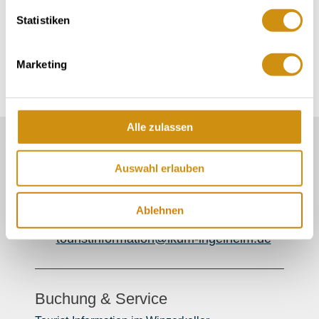
Samstag
von 10:00 bis 20:00 Uhr
Statistiken
Sonntag
von 10:00 bis 20:00 Uhr
Marketing
Alle zulassen
Unser Servicekontakt:
Sie benötigen weitere Informationen? Wir helfen
Auswahl erlauben
Ihnen gerne weiter!
06132/710 009 200
Ablehnen
Oder einfach per E-Mail
touristinformation@ikum-ingelheim.de
Buchung & Service