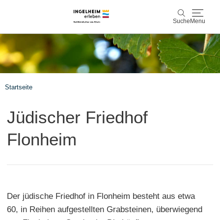
Suche
Menu
Entdecken & Erleben
Suche
Wein & Genuss
Startseite
Kaiserpfalz, Kunst & Kultur
Jüdischer Friedhof
Planen & Buchen
Flonheim
Info & Service
Leichte Sprache
Unterkünfte
Erlebnisse buchen
Der jüdische Friedhof in Flonheim besteht aus etwa
60, in Reihen aufgestellten Grabsteinen, überwiegend