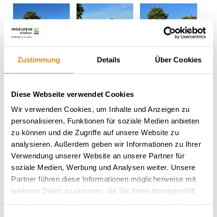
+ 1 weiteres
Zustimmung
Details
Über Cookies
Diese Webseite verwendet Cookies
Wir verwenden Cookies, um Inhalte und Anzeigen zu
Öffnungszeiten
Kontakt
personalisieren, Funktionen für soziale Medien anbieten
zu können und die Zugriffe auf unsere Website zu
analysieren. Außerdem geben wir Informationen zu Ihrer
Weitere Infos & Downloads
Verwendung unserer Website an unsere Partner für
soziale Medien, Werbung und Analysen weiter. Unsere
Partner führen diese Informationen möglicherweise mit
weiteren Daten zusammen, die Sie ihnen bereitgestellt
Öffnungszeiten
haben oder die sie im Rahmen Ihrer Nutzung der Dienste
gesammelt haben.
Einwilligungsauswahl