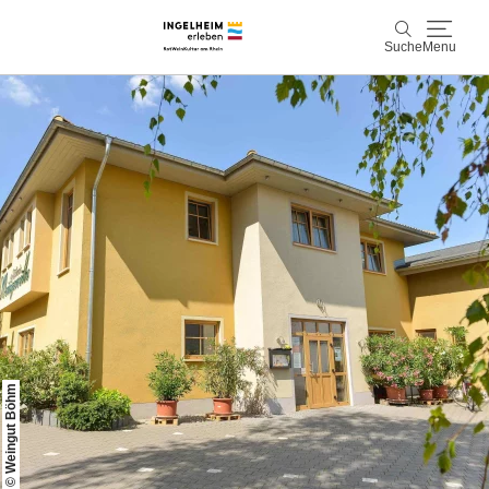
Suche
Menu
Entdecken & Erleben
Suche
Wein & Genuss
Kaiserpfalz, Kunst & Kultur
Planen & Buchen
Info & Service
© Weingut Böhm
Leichte Sprache
Unterkünfte
Erlebnisse buchen