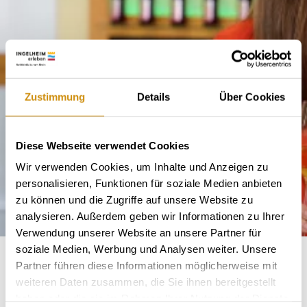
Zustimmung
Details
Über Cookies
Diese Webseite verwendet Cookies
Wir verwenden Cookies, um Inhalte und Anzeigen zu
personalisieren, Funktionen für soziale Medien anbieten
zu können und die Zugriffe auf unsere Website zu
analysieren. Außerdem geben wir Informationen zu Ihrer
Verwendung unserer Website an unsere Partner für
soziale Medien, Werbung und Analysen weiter. Unsere
Partner führen diese Informationen möglicherweise mit
Im Weinberg zuhause - seit 1887. Aus einem
weiteren Daten zusammen, die Sie ihnen bereitgestellt
landwirtschaftlichen Mischbetrieb entwickelte sich im
haben oder die sie im Rahmen Ihrer Nutzung der Dienste