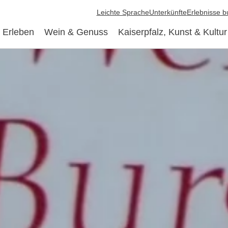
Leichte Sprache
Unterkünfte
Erlebnisse 
 Erleben
Wein & Genuss
Kaiserpfalz, Kunst & Kultur