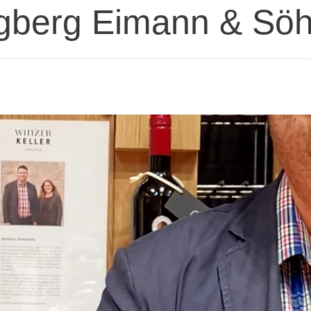
gberg Eimann & Sö