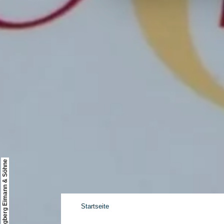
© Weingut Burgberg Eimann & Söhne
Startseite