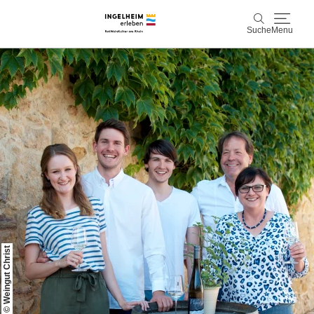
Suche
Menu
Entdecken & Erleben
Suche
Wein & Genuss
Kaiserpfalz, Kunst & Kultur
Planen & Buchen
Info & Service
© Weingut Christ
Leichte Sprache
Unterkünfte
Erlebnisse buchen