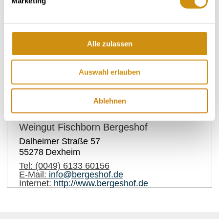
Marketing
sommerlicher Begleiter, ebenso wie unser
Traubensaft (rot und weiß) und Traubensecco.
Alle zulassen
Kontakt
Auswahl erlauben
Ablehnen
Kontaktinformationen:
Weingut Fischborn Bergeshof
Dalheimer Straße 57
55278
Dexheim
Tel:
(0049) 6133 60156
E-Mail:
info@bergeshof.de
Internet:
http://www.bergeshof.de