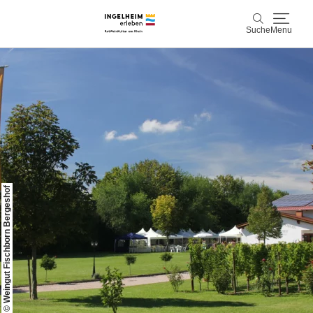
Suche
Menu
Entdecken & Erleben
Suche
Wein & Genuss
Kaiserpfalz, Kunst & Kultur
Planen & Buchen
© Weingut Fischborn Bergeshof
Info & Service
Leichte Sprache
Unterkünfte
Erlebnisse buchen