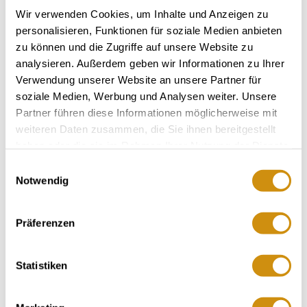
Erzeugung von hochwertigen Gutsweinen, Ortsweinen
Wir verwenden Cookies, um Inhalte und Anzeigen zu
und Lagenweinen sowie Sekten und Seccos. Wir
personalisieren, Funktionen für soziale Medien anbieten
bauen unsere Reben an zahlreichen verschiedenen
zu können und die Zugriffe auf unsere Website zu
Standorten mit den unterschiedlichsten Böden und
analysieren. Außerdem geben wir Informationen zu Ihrer
Klimaverhältnissen an (Rhein, Nahe, Mosel). Unser
Verwendung unserer Website an unsere Partner für
Weißweinsortiment geht von spritzigen
soziale Medien, Werbung und Analysen weiter. Unsere
Partner führen diese Informationen möglicherweise mit
Sommerweinen bis zu ausdrucksstarken Lageweinen.
weiteren Daten zusammen, die Sie ihnen bereitgestellt
Unsere Roséweine sind jugendlich und erfrischend.
haben oder die sie im Rahmen Ihrer Nutzung der Dienste
Unser Rotweinsortiment fächert sich auf vom
gesammelt haben.
Einwilligungsauswahl
täglichen Essensbegleiter bis zu gehaltvollen, von
Notwendig
ihrer Herkunft geprägten, kraftvollen Rotweinen, die
zum Teil im Barrique ausgebaut werden. Die Sekte
Präferenzen
werden bei uns nach tradiotionellem
Flaschengärverfahren (Champagnermethode)
hergestellt und brauchen den Vergleich mit
Statistiken
französischem Champagner nicht zu scheuen. Zwei
spritzige Seccos (weiß und rosé) sind ein