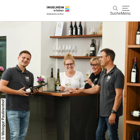
Suche
Menu
Entdecken & Erleben
Suche
Wein & Genuss
Kaiserpfalz, Kunst & Kultur
Planen & Buchen
Info & Service
© Weingut Paulinenhof
Leichte Sprache
Unterkünfte
Erlebnisse buchen