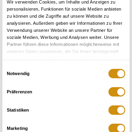
Wir verwenden Cookies, um Inhalte und Anzeigen zu
personalisieren, Funktionen für soziale Medien anbieten
Idyllisch gelegen im rheinhessischen Hügelland liegt
zu können und die Zugriffe auf unsere Website zu
unser Weingut. In unserer Weinstube "Zum
analysieren. Außerdem geben wir Informationen zu Ihrer
Verwendung unserer Website an unsere Partner für
Woifässje" bieten wir Ihnen unseren eigenen Wein,
soziale Medien, Werbung und Analysen weiter. Unsere
Secco u.v.m. zu unseren leckeren, hausgemachten
Partner führen diese Informationen möglicherweise mit
Speisen an.
weiteren Daten zusammen, die Sie ihnen bereitgestellt
In unserem ruhig gelegenen Gästehaus bieten wir
haben oder die sie im Rahmen Ihrer Nutzung der Dienste
Ihnen 4 DZ an, wenn Sie z.B. hier feiern, wandern
gesammelt haben.
Einwilligungsauswahl
oder Urlaub machen wollen.
Notwendig
Die Hiwweltour Neuborn können Sie direkt von uns
aus starten, sie verläuft inmitten der schönen Natur,
Präferenzen
Weinberge und vielen Rastplätzen .
Unsere Weinstube ist freitags und samstags ab 18
Statistiken
Uhr und sonntags ab 17 Uhr geöffnet.
Für alle Wanderfreunde und Naturliebhaber sind wir
Marketing
samstags und sonntags ab 13 Uhr da.