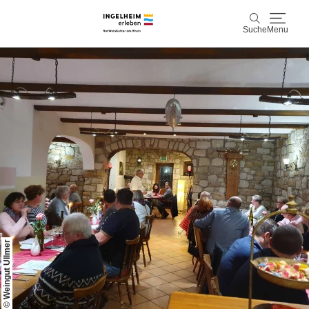
Suche
Menu
Entdecken & Erleben
Suche
Wein & Genuss
Kaiserpfalz, Kunst & Kultur
Planen & Buchen
Info & Service
© Weingut Ullmer
Leichte Sprache
Unterkünfte
Erlebnisse buchen