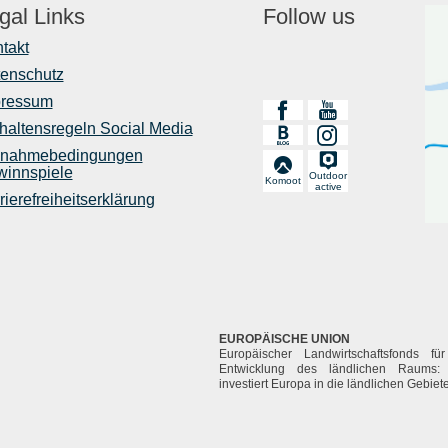
gal Links
Follow us
takt
enschutz
pressum
haltensregeln Social Media
lnahmebedingungen
innspiele
Outdoor
Komoot
active
rierefreiheitserklärung
EUROPÄISCHE UNION
Europäischer Landwirtschaftsfonds fü
Entwicklung des ländlichen Raums: 
investiert Europa in die ländlichen Gebiet