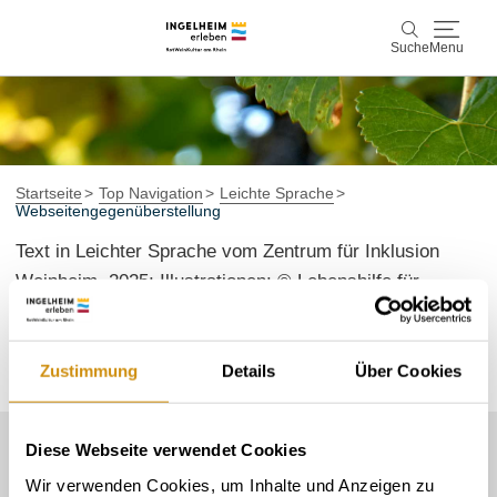
Suche
Menu
Entdecken & Erleben
Suche
Wein & Genuss
Startseite
Top Navigation
Leichte Sprache
Webseitengegenüberstellung
Kaiserpfalz, Kunst & Kultur
Text in Leichter Sprache vom Zentrum für Inklusion
Weinheim, 2025; Illustrationen: © Lebenshilfe für
Planen & Buchen
Menschen mit geistiger Behinderung Bremen e.V.;
Illustrator: Stefan Albers, Atelier Fleetinsel, 2013.
Info & Service
Zustimmung
Details
Über Cookies
Leichte Sprache
Unterkünfte
Erlebnisse buchen
Diese Webseite verwendet Cookies
Unser Servicekontakt:
Wir verwenden Cookies, um Inhalte und Anzeigen zu
Sie benötigen weitere Informationen? Wir helfen