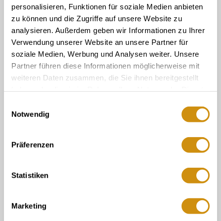
Ihnen gerne weiter!
personalisieren, Funktionen für soziale Medien anbieten
06132/710 009 200
zu können und die Zugriffe auf unsere Website zu
analysieren. Außerdem geben wir Informationen zu Ihrer
Oder einfach per E-Mail
Verwendung unserer Website an unsere Partner für
touristinformation@ikum-ingelheim.de
soziale Medien, Werbung und Analysen weiter. Unsere
Partner führen diese Informationen möglicherweise mit
weiteren Daten zusammen, die Sie ihnen bereitgestellt
Buchung & Service
haben oder die sie im Rahmen Ihrer Nutzung der Dienste
gesammelt haben.
Tourist-Information im Winzerkeller
Einwilligungsauswahl
Notwendig
Tourist-Info der Verbandsgemeinde Gau-
Algesheim
Vermieter Log-In
Präferenzen
Newsletter
Touristik Intern
Statistiken
Mediendatenbank Rheinhessen
Veranstaltungskalender - Meldeformular
Legal Links
Marketing
Kontakt