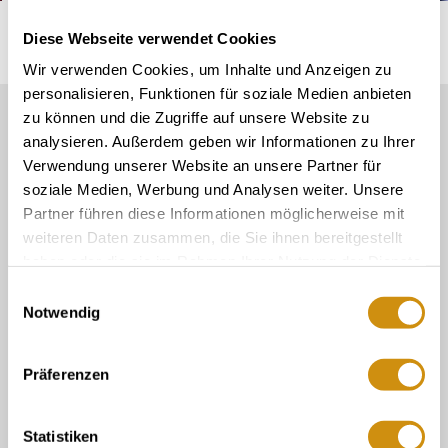
Startseite
Entdecken & Erleben
Familienführungen
Diese Webseite verwendet Cookies
Wir verwenden Cookies, um Inhalte und Anzeigen zu
personalisieren, Funktionen für soziale Medien anbieten
zu können und die Zugriffe auf unsere Website zu
Unser Servicekontakt:
analysieren. Außerdem geben wir Informationen zu Ihrer
Sie benötigen weitere Informationen? Wir helfen
Verwendung unserer Website an unsere Partner für
Ihnen gerne weiter!
06132/710 009 200
soziale Medien, Werbung und Analysen weiter. Unsere
Partner führen diese Informationen möglicherweise mit
Oder einfach per E-Mail
weiteren Daten zusammen, die Sie ihnen bereitgestellt
touristinformation@ikum-ingelheim.de
haben oder die sie im Rahmen Ihrer Nutzung der Dienste
gesammelt haben.
Einwilligungsauswahl
Notwendig
Buchung & Service
Tourist-Information im Winzerkeller
Präferenzen
Tourist-Info der Verbandsgemeinde Gau-
Algesheim
Statistiken
Vermieter Log-In