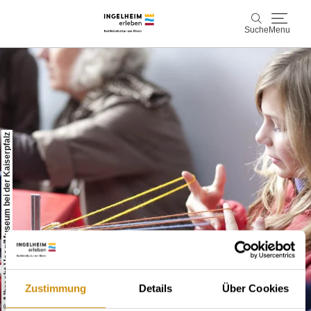
Suche
Menu
Entdecken & Erleben
Suche
Wein & Genuss
© Albrecht Haag/Museum bei der Kaiserpfalz
Kaiserpfalz, Kunst & Kultur
Planen & Buchen
Info & Service
Leichte Sprache
Unterkünfte
Erlebnisse buchen
Zustimmung
Details
Über Cookies