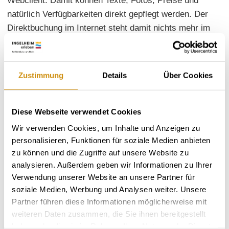
Webclient. Damit können Texte, Fotos, Preise und
natürlich Verfügbarkeiten direkt gepflegt werden. Der
Direktbuchung im Internet steht damit nichts mehr im
Wege.
Der Passwort geschützte Zugang kann sofort
Zustimmung
Details
Über Cookies
eingerichtet werden. Wenden Sie sich dazu an Angelika
Dietz, 06132 / 710009280,
angelika.dietz@ikum-
ingelheim.de
Diese Webseite verwendet Cookies
Eine kleine Anleitung finden Sie unten zum
Wir verwenden Cookies, um Inhalte und Anzeigen zu
Herunterladen.
personalisieren, Funktionen für soziale Medien anbieten
zu können und die Zugriffe auf unsere Website zu
analysieren. Außerdem geben wir Informationen zu Ihrer
Verwendung unserer Website an unsere Partner für
soziale Medien, Werbung und Analysen weiter. Unsere
Partner führen diese Informationen möglicherweise mit
weiteren Daten zusammen, die Sie ihnen bereitgestellt
haben oder die sie im Rahmen Ihrer Nutzung der Dienste