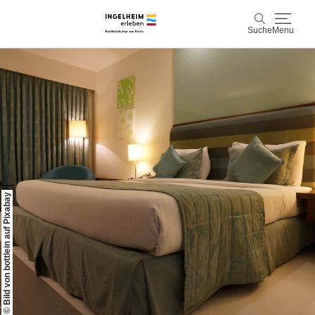
Suche
Menu
Entdecken & Erleben
Suche
Wein & Genuss
Kaiserpfalz, Kunst & Kultur
Planen & Buchen
© Bild von bottlein auf Pixabay
Info & Service
Leichte Sprache
Unterkünfte
Erlebnisse buchen