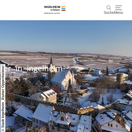
Suche
Menu
Entdecken & Erleben
Suche
Wein & Genuss
Kaiserpfalz, Kunst & Kultur
© Stadt Ingelheim_Rainer Oppenheimer
Planen & Buchen
Info & Service
Leichte Sprache
Unterkünfte
Erlebnisse buchen