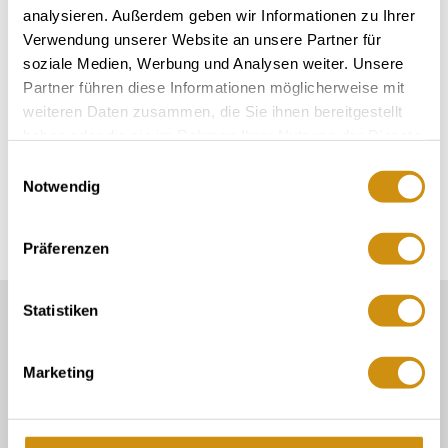
analysieren. Außerdem geben wir Informationen zu Ihrer
Verwendung unserer Website an unsere Partner für
soziale Medien, Werbung und Analysen weiter. Unsere
Partner führen diese Informationen möglicherweise mit
weiteren Daten zusammen, die Sie ihnen bereitgestellt
haben oder die sie im Rahmen Ihrer Nutzung der Dienste
gesammelt haben.
Einwilligungsauswahl
Notwendig
Präferenzen
Statistiken
Unser Servicekontakt:
Sie benötigen weitere Informationen? Wir helfen
Ihnen gerne weiter!
Marketing
06132/710 009 200
Oder einfach per E-Mail