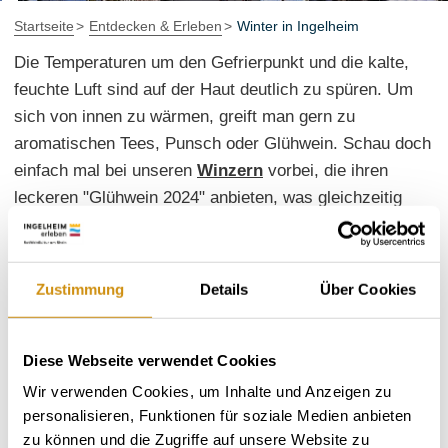
Startseite
Entdecken & Erleben
Winter in Ingelheim
Die Temperaturen um den Gefrierpunkt und die kalte,
feuchte Luft sind auf der Haut deutlich zu spüren. Um
sich von innen zu wärmen, greift man gern zu
aromatischen Tees, Punsch oder Glühwein. Schau doch
einfach mal bei unseren
Winzern
vorbei, die ihren
leckeren "Glühwein 2024" anbieten, was gleichzeitig
auch ein ideales Getränk für die Straßenfassenacht ist.
Unser Schlechtwettertipp:
Wenn das Wetter einen
Zustimmung
Details
Über Cookies
Spaziergang in der Natur nicht zulässt, bringt ein
Besuch in der Sauna der
Rheinwelle
wohlige Wärme.
Ein Saunagang ist nicht nur erfrischend, sondern auch
Diese Webseite verwendet Cookies
wunderbar gesund.
Wir verwenden Cookies, um Inhalte und Anzeigen zu
personalisieren, Funktionen für soziale Medien anbieten
zu können und die Zugriffe auf unsere Website zu