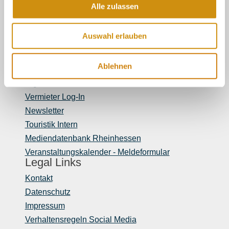
touristinformation@ikum-ingelheim.de
Alle zulassen
Auswahl erlauben
Buchung & Service
Tourist-Information im Winzerkeller
Ablehnen
Tourist-Info der Verbandsgemeinde Gau-
Algesheim
Vermieter Log-In
Newsletter
Touristik Intern
Mediendatenbank Rheinhessen
Veranstaltungskalender - Meldeformular
Legal Links
Kontakt
Datenschutz
Impressum
Verhaltensregeln Social Media