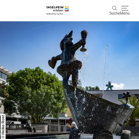
Suche
Menu
Entdecken & Erleben
Suche
Wein & Genuss
Kaiserpfalz, Kunst & Kultur
Planen & Buchen
Info & Service
Leichte Sprache
Unterkünfte
Erlebnisse buchen
© Heike Rost