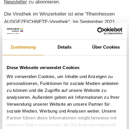
Newsletter
zu abonnieren.
Die Vinothek im Winzerkeller ist eine "Rheinhessen
AUSGEZEICHNETE-Vinothek". Im September 2021
wurde die
Vinothek im Winzerkeller
vom Deutschen
Weininstitut zu einer der
schönsten 30 Vinotheken
Deutschlands
gekürt. Im Merian-Katalog X1/2021
Zustimmung
Details
Über Cookies
„Weingenuss Deutschland“ ist die Vinothek auch
vertreten. Überzeugen Sie sich selbst und klicken
hier
Diese Webseite verwendet Cookies
Wir verwenden Cookies, um Inhalte und Anzeigen zu
personalisieren, Funktionen für soziale Medien anbieten
zu können und die Zugriffe auf unsere Website zu
analysieren. Außerdem geben wir Informationen zu Ihrer
Verwendung unserer Website an unsere Partner für
soziale Medien, Werbung und Analysen weiter. Unsere
Partner führen diese Informationen möglicherweise mit
weiteren Daten zusammen, die Sie ihnen bereitgestellt