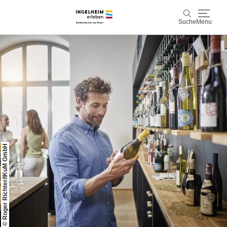
Suche
Menu
Entdecken & Erleben
Suche
Wein & Genuss
Kaiserpfalz, Kunst & Kultur
Planen & Buchen
© Roger Richter/IKuM GmbH
Info & Service
Leichte Sprache
Unterkünfte
Erlebnisse buchen