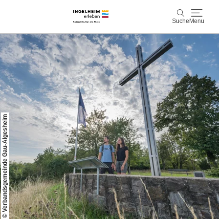
Suche
Menu
Entdecken & Erleben
Suche
Wein & Genuss
Kaiserpfalz, Kunst & Kultur
© Verbandsgemeinde Gau-Algesheim
Planen & Buchen
Info & Service
Leichte Sprache
Unterkünfte
Erlebnisse buchen