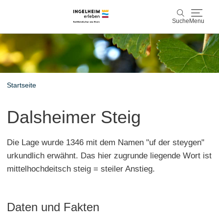
Suche
Menu
Entdecken & Erleben
Suche
Wein & Genuss
Startseite
Kaiserpfalz, Kunst & Kultur
Dalsheimer Steig
Planen & Buchen
Die Lage wurde 1346 mit dem Namen "uf der steygen"
Info & Service
urkundlich erwähnt. Das hier zugrunde liegende Wort ist
mittelhochdeitsch steig = steiler Anstieg.
Leichte Sprache
Unterkünfte
Erlebnisse buchen
Daten und Fakten