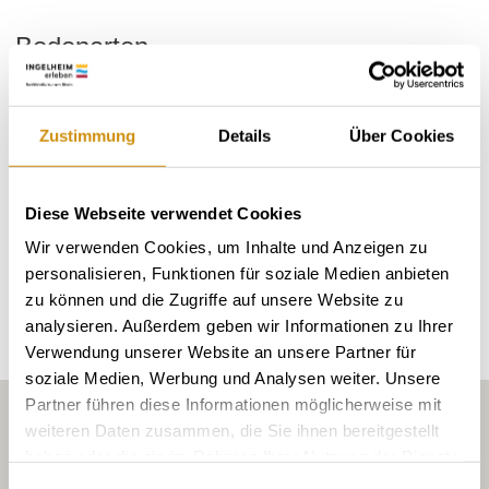
Bodenarten
LÖSS/PARARENDZINA
Zustimmung
Details
Über Cookies
LÖSS/TSCHERNOSEM
Diese Webseite verwendet Cookies
Wir verwenden Cookies, um Inhalte und Anzeigen zu
Erkunden Sie die Umgebung
personalisieren, Funktionen für soziale Medien anbieten
zu können und die Zugriffe auf unsere Website zu
Weingüter
analysieren. Außerdem geben wir Informationen zu Ihrer
Verwendung unserer Website an unsere Partner für
soziale Medien, Werbung und Analysen weiter. Unsere
Partner führen diese Informationen möglicherweise mit
weiteren Daten zusammen, die Sie ihnen bereitgestellt
haben oder die sie im Rahmen Ihrer Nutzung der Dienste
gesammelt haben.