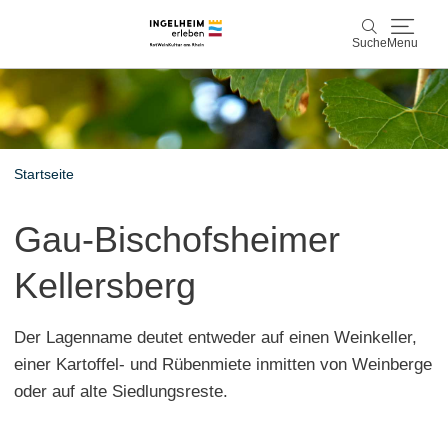
Suche
Menu
Entdecken & Erleben
Suche
Wein & Genuss
Startseite
Kaiserpfalz, Kunst & Kultur
Gau-Bischofsheimer
Planen & Buchen
Kellersberg
Info & Service
Der Lagenname deutet entweder auf einen Weinkeller,
Leichte Sprache
Unterkünfte
Erlebnisse buchen
einer Kartoffel- und Rübenmiete inmitten von Weinberge
oder auf alte Siedlungsreste.