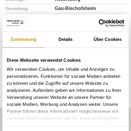
Gau-Bischofsheim
Gemarkung:
Bodenarten
Zustimmung
Details
Über Cookies
MERGEL/PARARENDZINA
Diese Webseite verwendet Cookies
Wir verwenden Cookies, um Inhalte und Anzeigen zu
personalisieren, Funktionen für soziale Medien anbieten
Erkunden Sie die Umgebung
zu können und die Zugriffe auf unsere Website zu
analysieren. Außerdem geben wir Informationen zu Ihrer
Weingüter
Verwendung unserer Website an unsere Partner für
soziale Medien, Werbung und Analysen weiter. Unsere
Partner führen diese Informationen möglicherweise mit
weiteren Daten zusammen, die Sie ihnen bereitgestellt
haben oder die sie im Rahmen Ihrer Nutzung der Dienste