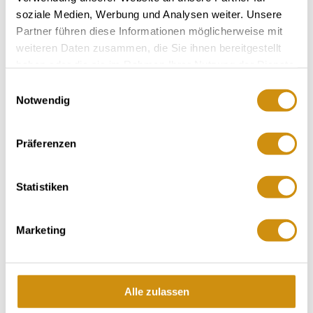
Rebfläche:
13 Hektar
soziale Medien, Werbung und Analysen weiter. Unsere
Gemeinde:
Ingelheim
Meereshöhe:
90-130 m
Partner führen diese Informationen möglicherweise mit
weiteren Daten zusammen, die Sie ihnen bereitgestellt
Bingen
haben oder die sie im Rahmen Ihrer Nutzung der Dienste
Bereich:
gesammelt haben.
Kaiserpfalz
Einwilligungsauswahl
Region:
Notwendig
Schloß Westerhaus
Einzellage:
Ober-Ingelheim
Gemarkung:
Präferenzen
Statistiken
Bodenarten
Marketing
LÖSS/PARARENDZINA
KALKSTEIN/RENDZINA
Alle zulassen