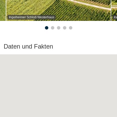
Ingelheimer Schloß Westerhaus
In
Daten und Fakten