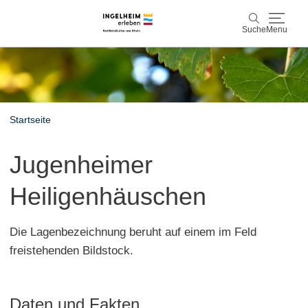
Suche
Menu
Entdecken & Erleben
Suche
Wein & Genuss
Startseite
Kaiserpfalz, Kunst & Kultur
Jugenheimer
Planen & Buchen
Heiligenhäuschen
Info & Service
Die Lagenbezeichnung beruht auf einem im Feld
Leichte Sprache
Unterkünfte
Erlebnisse buchen
freistehenden Bildstock.
Daten und Fakten