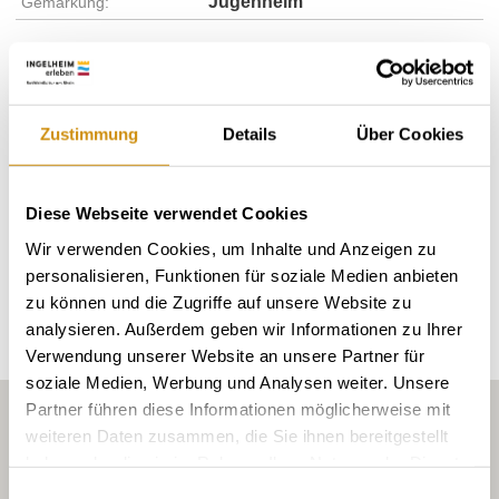
Jugenheim
Gemarkung:
Bodenarten
Zustimmung
Details
Über Cookies
MERGEL/PELOSOL
Diese Webseite verwendet Cookies
Wir verwenden Cookies, um Inhalte und Anzeigen zu
Erkunden Sie die Umgebung
personalisieren, Funktionen für soziale Medien anbieten
zu können und die Zugriffe auf unsere Website zu
Weingüter
analysieren. Außerdem geben wir Informationen zu Ihrer
Verwendung unserer Website an unsere Partner für
soziale Medien, Werbung und Analysen weiter. Unsere
Partner führen diese Informationen möglicherweise mit
weiteren Daten zusammen, die Sie ihnen bereitgestellt
haben oder die sie im Rahmen Ihrer Nutzung der Dienste
gesammelt haben.
Einwilligungsauswahl