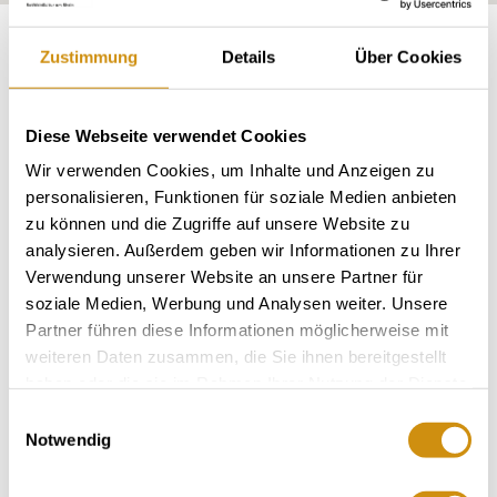
Exposition:
Südost bis Nordwest
Zustimmung
Details
Über Cookies
Diese Webseite verwendet Cookies
Wir verwenden Cookies, um Inhalte und Anzeigen zu
personalisieren, Funktionen für soziale Medien anbieten
zu können und die Zugriffe auf unsere Website zu
analysieren. Außerdem geben wir Informationen zu Ihrer
Verwendung unserer Website an unsere Partner für
soziale Medien, Werbung und Analysen weiter. Unsere
Partner führen diese Informationen möglicherweise mit
Rebfläche:
24 Hektar
Gemeinde:
weiteren Daten zusammen, die Sie ihnen bereitgestellt
Nieder-Hilbersheim
Meereshöhe:
220-255 m
haben oder die sie im Rahmen Ihrer Nutzung der Dienste
gesammelt haben.
Einwilligungsauswahl
Bingen
Bereich:
Notwendig
Abtey
Region:
Mönchspforte
Einzellage: