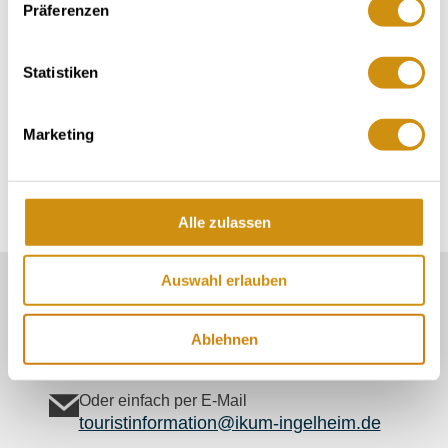
Präferenzen
Nieder-Hilbersheim
Gemarkung:
Statistiken
Bodenarten
Marketing
LÖSS/PARARENDZINA
Alle zulassen
Auswahl erlauben
Unser Servicekontakt:
Sie benötigen weitere Informationen? Wir helfen
Ihnen gerne weiter!
Ablehnen
06132/710 009 200
Oder einfach per E-Mail
touristinformation@ikum-ingelheim.de