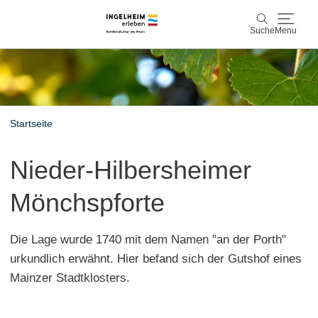
Suche
Menu
Entdecken & Erleben
Suche
Wein & Genuss
Startseite
Kaiserpfalz, Kunst & Kultur
Nieder-Hilbersheimer
Planen & Buchen
Mönchspforte
Info & Service
Die Lage wurde 1740 mit dem Namen "an der Porth"
Leichte Sprache
Unterkünfte
Erlebnisse buchen
urkundlich erwähnt. Hier befand sich der Gutshof eines
Mainzer Stadtklosters.