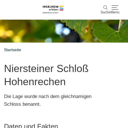
Suche
Menu
Entdecken & Erleben
Suche
Wein & Genuss
Startseite
Kaiserpfalz, Kunst & Kultur
Niersteiner Schloß
Planen & Buchen
Hohenrechen
Info & Service
Die Lage wurde nach dem gleichnamigen
Leichte Sprache
Unterkünfte
Erlebnisse buchen
Schloss benannt.
Daten und Fakten