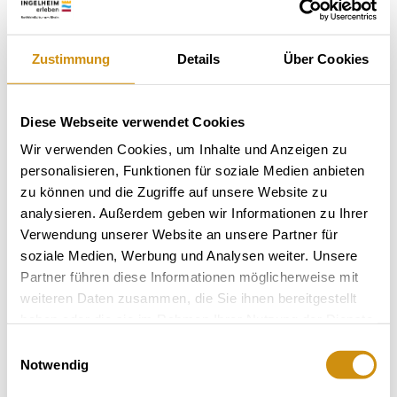
Exposition:
West
Zustimmung
Details
Über Cookies
Diese Webseite verwendet Cookies
Wir verwenden Cookies, um Inhalte und Anzeigen zu
personalisieren, Funktionen für soziale Medien anbieten
zu können und die Zugriffe auf unsere Website zu
analysieren. Außerdem geben wir Informationen zu Ihrer
Verwendung unserer Website an unsere Partner für
Rebfläche:
1 Hektar
soziale Medien, Werbung und Analysen weiter. Unsere
Gemeinde:
Nierstein
Meereshöhe:
140-165 m
Partner führen diese Informationen möglicherweise mit
weiteren Daten zusammen, die Sie ihnen bereitgestellt
Nierstein
Bereich:
haben oder die sie im Rahmen Ihrer Nutzung der Dienste
gesammelt haben.
Spiegelberg
Region:
Einwilligungsauswahl
Notwendig
Schloß Hohenrechen
Einzellage: