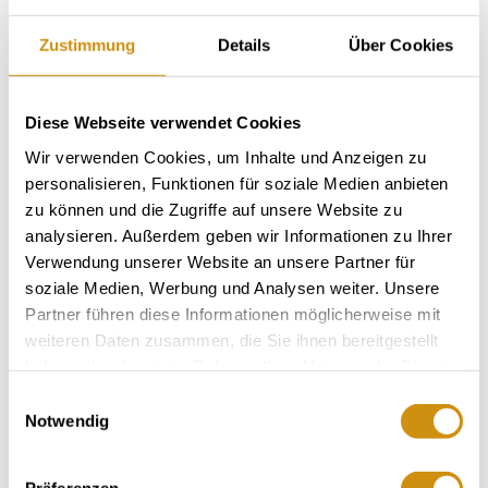
Exposition:
Nord
Zustimmung
Details
Über Cookies
Diese Webseite verwendet Cookies
Wir verwenden Cookies, um Inhalte und Anzeigen zu
personalisieren, Funktionen für soziale Medien anbieten
zu können und die Zugriffe auf unsere Website zu
analysieren. Außerdem geben wir Informationen zu Ihrer
Verwendung unserer Website an unsere Partner für
soziale Medien, Werbung und Analysen weiter. Unsere
Rebfläche:
68 Hektar
Partner führen diese Informationen möglicherweise mit
Gemeinde:
weiteren Daten zusammen, die Sie ihnen bereitgestellt
Pleitersheim
Meereshöhe:
150-180 m
haben oder die sie im Rahmen Ihrer Nutzung der Dienste
gesammelt haben.
Bingen
Bereich:
Einwilligungsauswahl
Notwendig
Rheingrafenstein
Region:
Sternberg
Einzellage: