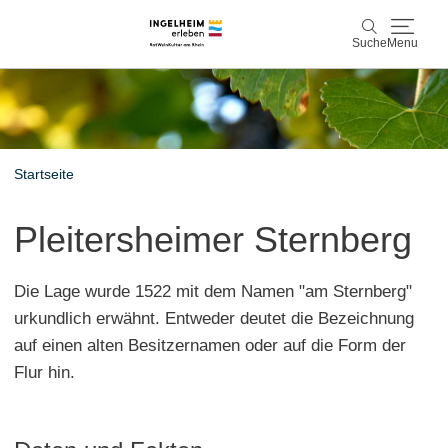
Suche
Menu
Entdecken & Erleben
Suche
Wein & Genuss
Startseite
Kaiserpfalz, Kunst & Kultur
Pleitersheimer Sternberg
Planen & Buchen
Die Lage wurde 1522 mit dem Namen "am Sternberg"
Info & Service
urkundlich erwähnt. Entweder deutet die Bezeichnung
auf einen alten Besitzernamen oder auf die Form der
Leichte Sprache
Unterkünfte
Erlebnisse buchen
Flur hin.