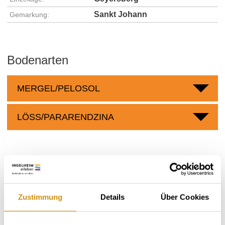
Sankt Johann
Gemarkung:
Bodenarten
MERGEL/PELOSOL
LÖSS/PARARENDZINA
Weingüter
meh
Zustimmung
Details
Über Cookies