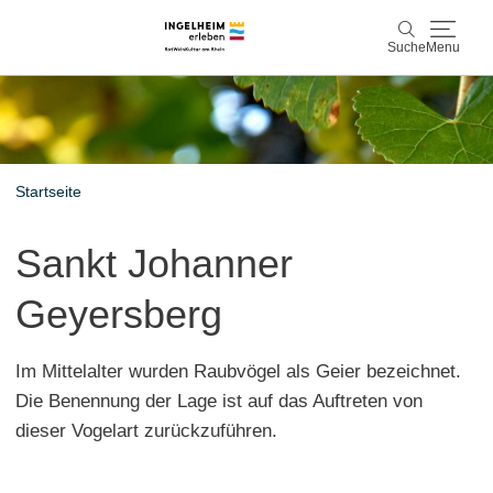
Suche
Menu
Entdecken & Erleben
Suche
Wein & Genuss
Startseite
Kaiserpfalz, Kunst & Kultur
Sankt Johanner
Planen & Buchen
Geyersberg
Info & Service
Im Mittelalter wurden Raubvögel als Geier bezeichnet.
Leichte Sprache
Unterkünfte
Erlebnisse buchen
Die Benennung der Lage ist auf das Auftreten von
dieser Vogelart zurückzuführen.