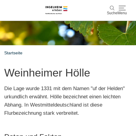
Suche
Menu
Entdecken & Erleben
Suche
Wein & Genuss
Startseite
Kaiserpfalz, Kunst & Kultur
Weinheimer Hölle
Planen & Buchen
Die Lage wurde 1331 mit dem Namen "uf der Helden"
Info & Service
urkundlich erwähnt. Hölle bezeichnet einen leichten
Abhang. In Westmitteldeutschland ist diese
Leichte Sprache
Unterkünfte
Erlebnisse buchen
Flurbezeichnung stark verbreitet.