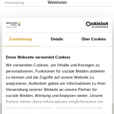
Weinheim
Gemarkung:
Bodenarten
Zustimmung
Details
Über Cookies
LÖSS/PARARENDZINA
KALKSTEIN/RENDZINA
Diese Webseite verwendet Cookies
Wir verwenden Cookies, um Inhalte und Anzeigen zu
personalisieren, Funktionen für soziale Medien anbieten
Erkunden Sie die Umgebung
zu können und die Zugriffe auf unsere Website zu
analysieren. Außerdem geben wir Informationen zu Ihrer
Verwendung unserer Website an unsere Partner für
Weingüter
soziale Medien, Werbung und Analysen weiter. Unsere
Partner führen diese Informationen möglicherweise mit
weiteren Daten zusammen, die Sie ihnen bereitgestellt
haben oder die sie im Rahmen Ihrer Nutzung der Dienste