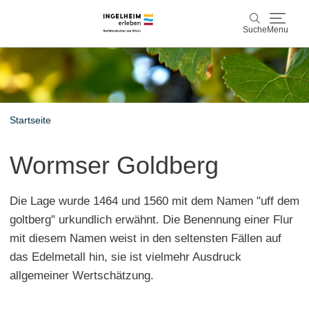
Suche
Menu
Entdecken & Erleben
Suche
Wein & Genuss
Startseite
Kaiserpfalz, Kunst & Kultur
Wormser Goldberg
Planen & Buchen
Die Lage wurde 1464 und 1560 mit dem Namen "uff dem
Info & Service
goltberg" urkundlich erwähnt. Die Benennung einer Flur
mit diesem Namen weist in den seltensten Fällen auf
Leichte Sprache
Unterkünfte
Erlebnisse buchen
das Edelmetall hin, sie ist vielmehr Ausdruck
allgemeiner Wertschätzung.