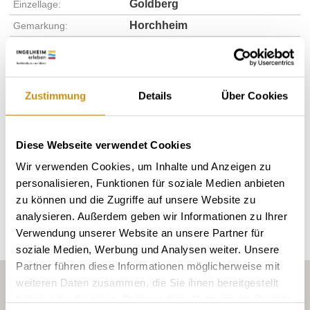
Goldberg
Einzellage:
Horchheim
Gemarkung:
Bodenarten
Zustimmung
Details
Über Cookies
KIES, SAND, LEHM/RIGOSOL
Diese Webseite verwendet Cookies
Wir verwenden Cookies, um Inhalte und Anzeigen zu
personalisieren, Funktionen für soziale Medien anbieten
Erkunden Sie die Umgebung
zu können und die Zugriffe auf unsere Website zu
analysieren. Außerdem geben wir Informationen zu Ihrer
Weingüter
Verwendung unserer Website an unsere Partner für
soziale Medien, Werbung und Analysen weiter. Unsere
Partner führen diese Informationen möglicherweise mit
weiteren Daten zusammen, die Sie ihnen bereitgestellt
haben oder die sie im Rahmen Ihrer Nutzung der Dienste