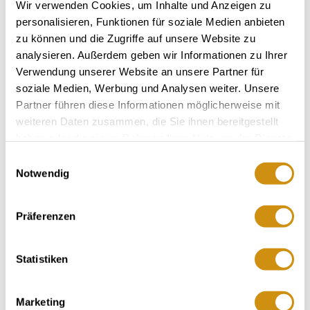
Wir verwenden Cookies, um Inhalte und Anzeigen zu
Exposition:
Süd bis Südwest
personalisieren, Funktionen für soziale Medien anbieten
zu können und die Zugriffe auf unsere Website zu
analysieren. Außerdem geben wir Informationen zu Ihrer
Verwendung unserer Website an unsere Partner für
soziale Medien, Werbung und Analysen weiter. Unsere
Partner führen diese Informationen möglicherweise mit
weiteren Daten zusammen, die Sie ihnen bereitgestellt
haben oder die sie im Rahmen Ihrer Nutzung der Dienste
gesammelt haben.
Einwilligungsauswahl
Notwendig
Rebfläche:
26 Hektar
Gemeinde:
Präferenzen
Zornheim
Meereshöhe:
190-230 m
Nierstein
Statistiken
Bereich:
Gutes Domtal
Region:
Vogelsang
Marketing
Einzellage: