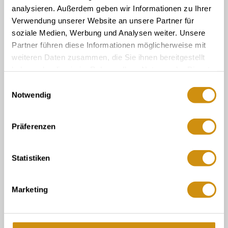
touristinformation@ikum-ingelheim.de
analysieren. Außerdem geben wir Informationen zu Ihrer
Verwendung unserer Website an unsere Partner für
soziale Medien, Werbung und Analysen weiter. Unsere
Buchung & Service
Partner führen diese Informationen möglicherweise mit
weiteren Daten zusammen, die Sie ihnen bereitgestellt
Tourist-Information im Winzerkeller
haben oder die sie im Rahmen Ihrer Nutzung der Dienste
Tourist-Info der Verbandsgemeinde Gau-
gesammelt haben.
Algesheim
Einwilligungsauswahl
Notwendig
Vermieter Log-In
Newsletter
Touristik Intern
Präferenzen
Mediendatenbank Rheinhessen
Veranstaltungskalender - Meldeformular
Statistiken
Legal Links
Kontakt
Marketing
Datenschutz
Impressum
Verhaltensregeln Social Media