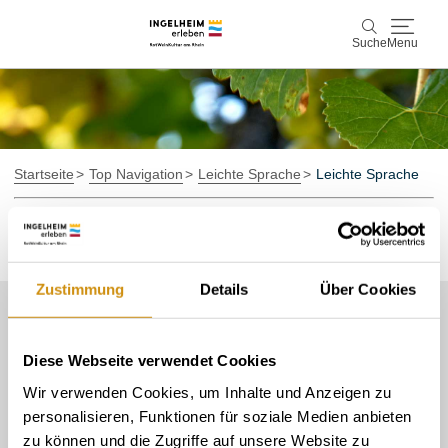
Suche
Menu
Entdecken & Erleben
Suche
Wein & Genuss
Startseite
Top Navigation
Leichte Sprache
Leichte Sprache
Kaiserpfalz, Kunst & Kultur
Planen & Buchen
Zustimmung
Details
Über Cookies
Info & Service
Unser Servicekontakt:
Sie benötigen weitere Informationen? Wir helfen
Diese Webseite verwendet Cookies
Leichte Sprache
Unterkünfte
Erlebnisse buchen
Ihnen gerne weiter!
06132/710 009 200
Wir verwenden Cookies, um Inhalte und Anzeigen zu
personalisieren, Funktionen für soziale Medien anbieten
Oder einfach per E-Mail
zu können und die Zugriffe auf unsere Website zu