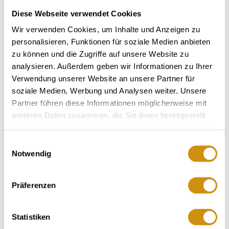
Diese Webseite verwendet Cookies
Wir verwenden Cookies, um Inhalte und Anzeigen zu
personalisieren, Funktionen für soziale Medien anbieten
zu können und die Zugriffe auf unsere Website zu
analysieren. Außerdem geben wir Informationen zu Ihrer
Verwendung unserer Website an unsere Partner für
soziale Medien, Werbung und Analysen weiter. Unsere
Partner führen diese Informationen möglicherweise mit
weiteren Daten zusammen, die Sie ihnen bereitgestellt
haben oder die sie im Rahmen Ihrer Nutzung der Dienste
Rast- und Panoramaplatz Tisch des Weines am
Wasserhäuschen Ober-Ingelheim
gesammelt haben.
Einwilligungsauswahl
Notwendig
Präferenzen
Statistiken