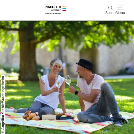
Suche
Menu
Entdecken & Erleben
Suche
Wein & Genuss
Kaiserpfalz, Kunst & Kultur
© Angelika Stehle/Stadt Ingelheim
Planen & Buchen
Info & Service
Leichte Sprache
Unterkünfte
Erlebnisse buchen