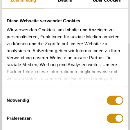
Diese Webseite verwendet Cookies
Wir verwenden Cookies, um Inhalte und Anzeigen zu
personalisieren, Funktionen für soziale Medien anbieten
zu können und die Zugriffe auf unsere Website zu
analysieren. Außerdem geben wir Informationen zu Ihrer
Unser Servicekontakt:
Verwendung unserer Website an unsere Partner für
Sie benötigen weitere Informationen? Wir helfen
soziale Medien, Werbung und Analysen weiter. Unsere
Ihnen gerne weiter!
Partner führen diese Informationen möglicherweise mit
06132/710 009 200
weiteren Daten zusammen, die Sie ihnen bereitgestellt
haben oder die sie im Rahmen Ihrer Nutzung der Dienste
Oder einfach per E-Mail
gesammelt haben.
touristinformation@ikum-ingelheim.de
Einwilligungsauswahl
Notwendig
Buchung & Service
Präferenzen
Tourist-Information im Winzerkeller