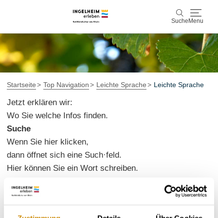
Suche
Menu
Entdecken & Erleben
Suche
Wein & Genuss
Startseite
Top Navigation
Leichte Sprache
Leichte Sprache
Jetzt erklären wir:
Kaiserpfalz, Kunst & Kultur
Wo Sie welche Infos finden.
Suche
Planen & Buchen
Wenn Sie hier klicken,
Info & Service
dann öffnet sich eine Such·feld.
Hier können Sie ein Wort schreiben.
Leichte Sprache
Unterkünfte
Erlebnisse buchen
Dann wird das Wort auf der ganzen Internet‧seite
gesucht.
Zustimmung
Details
Über Cookies