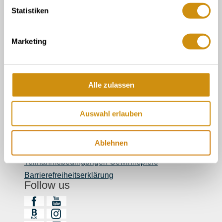
Tourist-Info der Verbandsgemeinde Gau-
Statistiken
Algesheim
Vermieter Log-In
Marketing
Newsletter
Touristik Intern
Mediendatenbank Rheinhessen
Veranstaltungskalender - Meldeformular
Alle zulassen
Legal Links
Kontakt
Auswahl erlauben
Datenschutz
Impressum
Ablehnen
Verhaltensregeln Social Media
Teilnahmebedingungen Gewinnspiele
Barrierefreiheitserklärung
Follow us