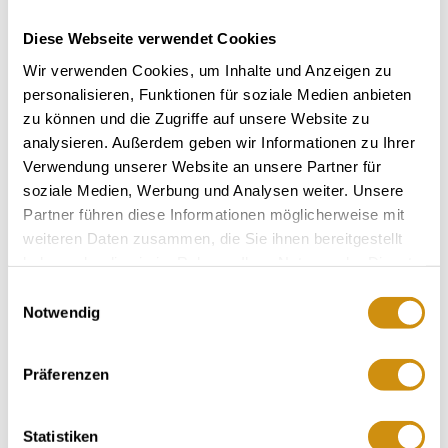
Diese Webseite verwendet Cookies
Wir verwenden Cookies, um Inhalte und Anzeigen zu
personalisieren, Funktionen für soziale Medien anbieten
zu können und die Zugriffe auf unsere Website zu
analysieren. Außerdem geben wir Informationen zu Ihrer
Verwendung unserer Website an unsere Partner für
soziale Medien, Werbung und Analysen weiter. Unsere
Partner führen diese Informationen möglicherweise mit
weiteren Daten zusammen, die Sie ihnen bereitgestellt
+ 1 weiteres
haben oder die sie im Rahmen Ihrer Nutzung der Dienste
gesammelt haben.
Einwilligungsauswahl
Notwendig
Präferenzen
Öffnungszeiten
Kontakt
Statistiken
Weitere Infos & Downloads