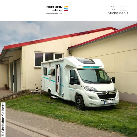
Suche
Menu
Entdecken & Erleben
Suche
Wein & Genuss
Kaiserpfalz, Kunst & Kultur
Planen & Buchen
Info & Service
© Christine Seibert
Leichte Sprache
Unterkünfte
Erlebnisse buchen