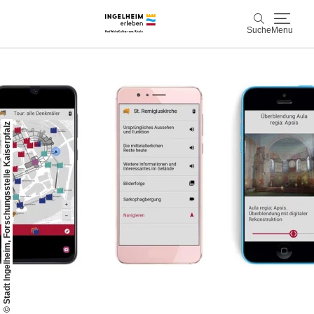
Suche
Menu
Entdecken & Erleben
Suche
Wein & Genuss
© Stadt Ingelheim, Forschungsstelle Kaiserpfalz
Kaiserpfalz, Kunst & Kultur
Planen & Buchen
Info & Service
Leichte Sprache
Unterkünfte
Erlebnisse buchen