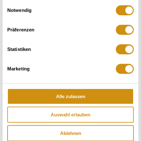
gesammelt haben.
Einwilligungsauswahl
Notwendig
Opening hours
Contact
Präferenzen
Further Information & Downloads
Statistiken
Marketing
Opening hours
16.12.2025 to 31.12.2026
Alle zulassen
Monday
Auswahl erlauben
Tuesday
Wednesday
Ablehnen
Thursday