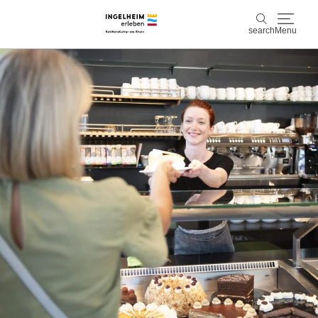
search
Menu
Discover & experience
search
Wine & Pleasure
Kaiserpfalz, history & culture
Plan & Book
Info & Service
Accommodations
Book experiences