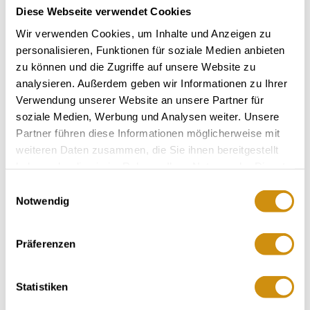
Diese Webseite verwendet Cookies
Wir verwenden Cookies, um Inhalte und Anzeigen zu
personalisieren, Funktionen für soziale Medien anbieten
zu können und die Zugriffe auf unsere Website zu
analysieren. Außerdem geben wir Informationen zu Ihrer
Opening hours
Contact
Verwendung unserer Website an unsere Partner für
soziale Medien, Werbung und Analysen weiter. Unsere
Partner führen diese Informationen möglicherweise mit
Further Information & Downloads
weiteren Daten zusammen, die Sie ihnen bereitgestellt
haben oder die sie im Rahmen Ihrer Nutzung der Dienste
gesammelt haben.
Einwilligungsauswahl
Notwendig
Opening hours
02.10.2025 to 01.12.2027
Präferenzen
Monday
Statistiken
Tuesday