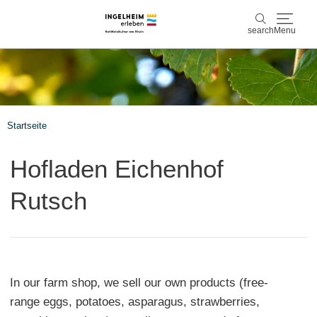
search
Menu
Discover & experience
search
Wine & Pleasure
Startseite
Kaiserpfalz, history & culture
Hofladen Eichenhof
Plan & Book
Rutsch
Info & Service
Accommodations
Book experiences
In our farm shop, we sell our own products (free-
range eggs, potatoes, asparagus, strawberries,