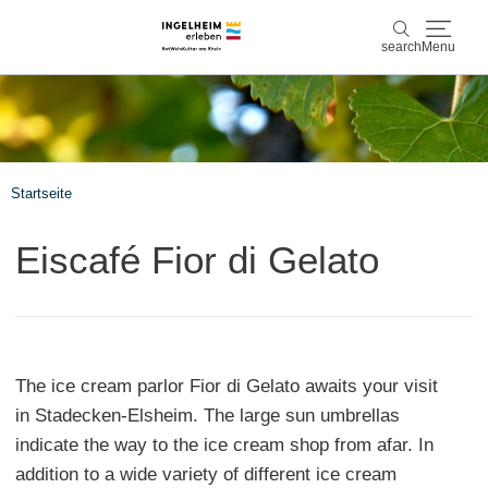
search
Menu
Discover & experience
search
Wine & Pleasure
Startseite
Kaiserpfalz, history & culture
Eiscafé Fior di Gelato
Plan & Book
Info & Service
The ice cream parlor Fior di Gelato awaits your visit
Accommodations
Book experiences
in Stadecken-Elsheim. The large sun umbrellas
indicate the way to the ice cream shop from afar. In
addition to a wide variety of different ice cream