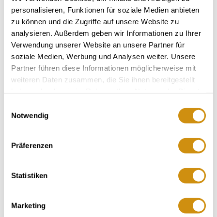
Opening hours
Contact
personalisieren, Funktionen für soziale Medien anbieten
zu können und die Zugriffe auf unsere Website zu
analysieren. Außerdem geben wir Informationen zu Ihrer
Further Information & Downloads
Verwendung unserer Website an unsere Partner für
soziale Medien, Werbung und Analysen weiter. Unsere
Partner führen diese Informationen möglicherweise mit
weiteren Daten zusammen, die Sie ihnen bereitgestellt
Opening hours
haben oder die sie im Rahmen Ihrer Nutzung der Dienste
gesammelt haben.
Einwilligungsauswahl
30.05.2022 to 01.04.2030
Notwendig
Monday
Präferenzen
Tuesday
Wednesday
Statistiken
Thursday
Marketing
Friday