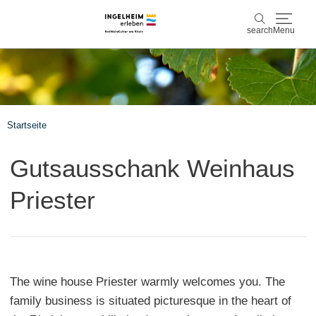
search
Menu
Discover & experience
search
Wine & Pleasure
Startseite
Kaiserpfalz, history & culture
Gutsausschank Weinhaus
Plan & Book
Priester
Info & Service
Accommodations
Book experiences
The wine house Priester warmly welcomes you. The
family business is situated picturesque in the heart of