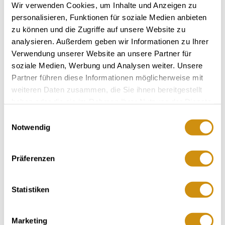
Wir verwenden Cookies, um Inhalte und Anzeigen zu
personalisieren, Funktionen für soziale Medien anbieten
zu können und die Zugriffe auf unsere Website zu
analysieren. Außerdem geben wir Informationen zu Ihrer
Verwendung unserer Website an unsere Partner für
soziale Medien, Werbung und Analysen weiter. Unsere
Partner führen diese Informationen möglicherweise mit
weiteren Daten zusammen, die Sie ihnen bereitgestellt
Opening hours
Contact
haben oder die sie im Rahmen Ihrer Nutzung der Dienste
gesammelt haben.
Einwilligungsauswahl
Further Information & Downloads
Notwendig
Präferenzen
Opening hours
Statistiken
29.04.2024 to 01.01.2030
Marketing