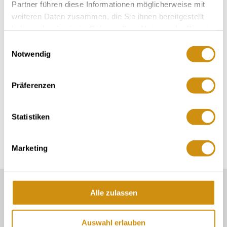
Partner führen diese Informationen möglicherweise mit
weiteren Daten zusammen, die Sie ihnen bereitgestellt
Contact
haben oder die sie im Rahmen Ihrer Nutzung der Dienste
gesammelt haben.
Einwilligungsauswahl
Notwendig
Contact details:
Präferenzen
Weingut Otto Klemmer
Obere Blenz 8
67593
Westhofen
Statistiken
Tel:
(0049) 6244 7868
E-Mail:
frank.o.klemmer@web.de
Marketing
Our Service contact:
Alle zulassen
06132/710 009 200
Auswahl erlauben
Or simply by mail