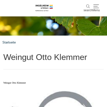
search
Menu
Discover & experience
search
Wine & Pleasure
Startseite
Kaiserpfalz, history & culture
Weingut Otto Klemmer
Plan & Book
Info & Service
Weingut Otto Klemmer
Accommodations
Book experiences