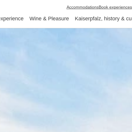
Accommodations
Book experiences
experience
Wine & Pleasure
Kaiserpfalz, history & cu