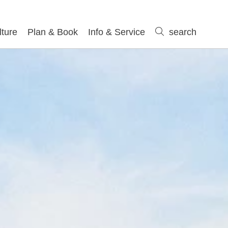
lture
Plan & Book
Info & Service
search
search