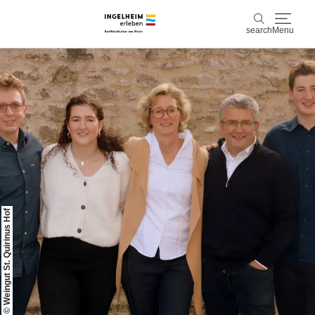
search
Menu
Discover & experience
search
Wine & Pleasure
Kaiserpfalz, history & culture
Plan & Book
© Weingut St. Quirinus Hof
Info & Service
Accommodations
Book experiences