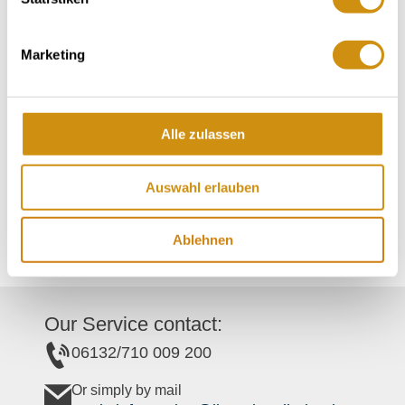
Contact
Marketing
Contact details:
Alle zulassen
Weingut Sankt Quirinus Hof
Weingasse 20
Auswahl erlauben
55435
Gau-Algesheim
Tel:
(0049) 6725 95740
E-Mail:
info@weingut-ewen.de
Ablehnen
Our Service contact:
06132/710 009 200
Or simply by mail