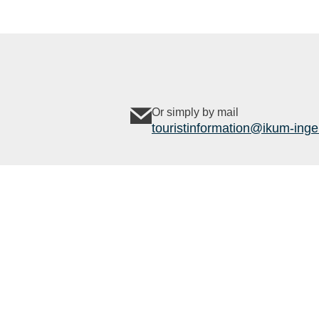
Or simply by mail
touristinformation@ikum-inge
Legal links
Follow us
Contact
Data protection
imprint
Outdoor
Komoot
active