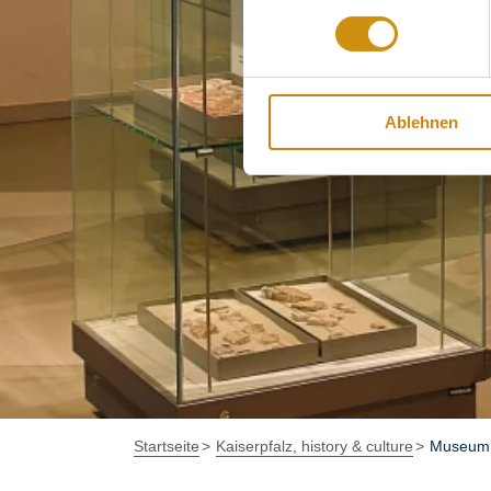
Ablehnen
Startseite
Kaiserpfalz, history & culture
Museum a