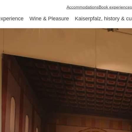
Accommodations
Book experiences
experience
Wine & Pleasure
Kaiserpfalz, history & cu