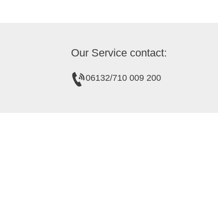
Our Service contact:
06132/710 009 200
about us
Tourist information in the wine cellar
Tourist Information Gau-Algesheim