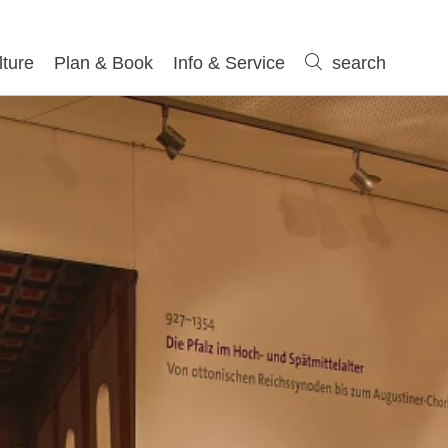
lture
Plan & Book
Info & Service
search
search