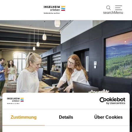
search
Menu
Discover & experience
search
Wine & Pleasure
Kaiserpfalz, history & culture
Plan & Book
Info & Service
Accommodations
Book experiences
Zustimmung
Details
Über Cookies