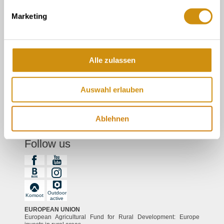
about us
Marketing
Tourist information in the wine cellar
Tourist Information Gau-Algesheim
Alle zulassen
Legal links
Auswahl erlauben
Contact
Data protection
Ablehnen
imprint
Follow us
Outdoor
Komoot
active
EUROPEAN UNION
European Agricultural Fund for Rural Development: Europe