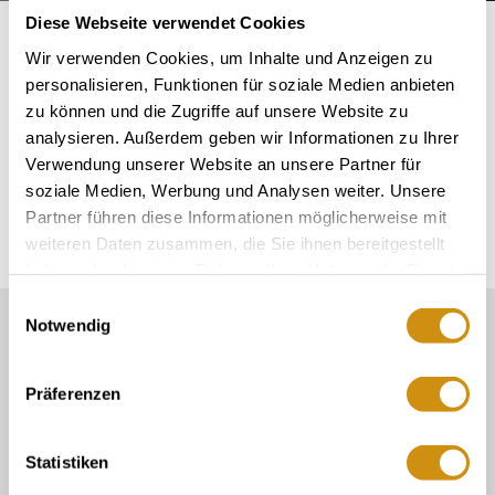
Diese Webseite verwendet Cookies
Startseite
Info & Service
Wir verwenden Cookies, um Inhalte und Anzeigen zu
Here you will find up-to-date information about your visit
personalisieren, Funktionen für soziale Medien anbieten
to the Ingelheim region. Order
brochures
on various
zu können und die Zugriffe auf unsere Website zu
topics or use our
download offer
, many flyers and
analysieren. Außerdem geben wir Informationen zu Ihrer
brochures can be downloaded directly. Keep up to date
Verwendung unserer Website an unsere Partner für
with new offers and events in the Ingelheim region with
soziale Medien, Werbung und Analysen weiter. Unsere
Partner führen diese Informationen möglicherweise mit
our
newsletter
.
weiteren Daten zusammen, die Sie ihnen bereitgestellt
haben oder die sie im Rahmen Ihrer Nutzung der Dienste
gesammelt haben.
Einwilligungsauswahl
Notwendig
Our Service contact:
06132/710 009 200
Präferenzen
Or simply by mail
touristinformation@ikum-ingelheim.de
Statistiken