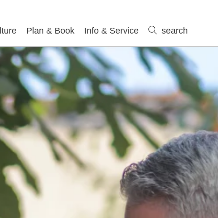
lture
Plan & Book
Info & Service
search
search