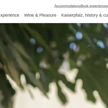
Accommodations
Book experiences
experience
Wine & Pleasure
Kaiserpfalz, history & cu