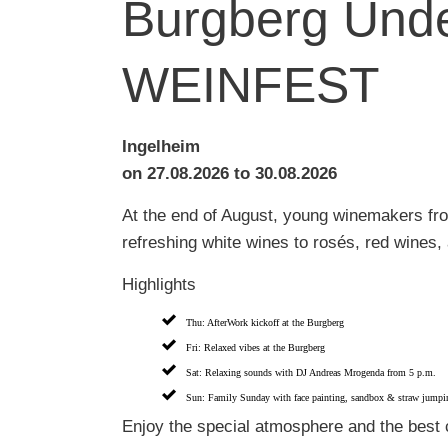
Burgberg Un
WEINFEST
Ingelheim
on 27.08.2026 to 30.08.2026
At the end of August, young winemakers fro
refreshing white wines to rosés, red wines,
Highlights
Thu: AfterWork kickoff at the Burgberg
Fri: Relaxed vibes at the Burgberg
Sat: Relaxing sounds with DJ Andreas Mrogenda from 5 p.m.
Sun: Family Sunday with face painting, sandbox & straw jumpin
Enjoy the special atmosphere and the best 