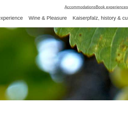
Accommodations
Book experiences
experience
Wine & Pleasure
Kaiserpfalz, history & cu