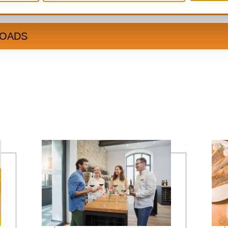
LOADS
learn more
learn more