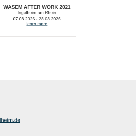
WASEM AFTER WORK 2021
SUMMER PAR
Ingelheim am Rhein
secure your
Ingelhe
07.08.2026 - 28.08.2026
learn more
07.08.2026
lea
lheim.de