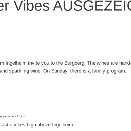
der Vibes AUSGEZE
m Ingelheim invite you to the Burgberg. The wines are hand
 and sparkling wine. On Sunday, there is a family program.
g castle from 11 a.m.
castle vibes high above Ingelheim.