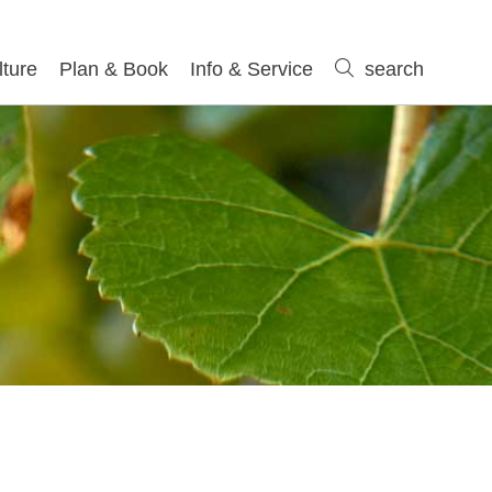
lture
Plan & Book
Info & Service
search
search