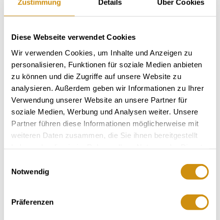
Zustimmung
Details
Über Cookies
MORE DATES
Diese Webseite verwendet Cookies
VENUE
Wir verwenden Cookies, um Inhalte und Anzeigen zu
personalisieren, Funktionen für soziale Medien anbieten
CONTACT
zu können und die Zugriffe auf unsere Website zu
analysieren. Außerdem geben wir Informationen zu Ihrer
MORE INFORMATION & DOWNLOADS
Verwendung unserer Website an unsere Partner für
soziale Medien, Werbung und Analysen weiter. Unsere
Partner führen diese Informationen möglicherweise mit
weiteren Daten zusammen, die Sie ihnen bereitgestellt
More events nearby
haben oder die sie im Rahmen Ihrer Nutzung der Dienste
gesammelt haben.
Einwilligungsauswahl
lea
Notwendig
Präferenzen