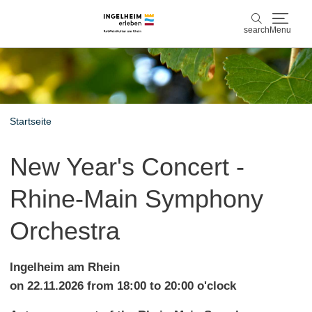
search
Menu
Discover & experience
search
Wine & Pleasure
Startseite
Kaiserpfalz, history & culture
New Year's Concert -
Plan & Book
Rhine-Main Symphony
Info & Service
Orchestra
Accommodations
Book experiences
Ingelheim am Rhein
on 22.11.2026 from 18:00 to 20:00 o'clock