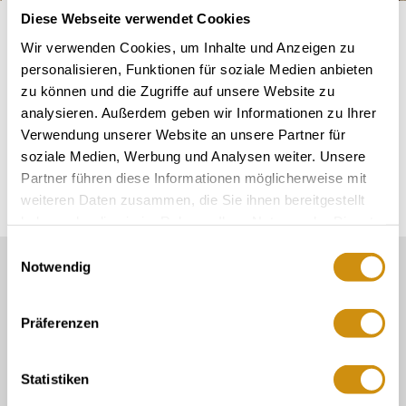
Diese Webseite verwendet Cookies
Startseite
Plan & Book
Camping / Motorhomes
Wir verwenden Cookies, um Inhalte und Anzeigen zu
personalisieren, Funktionen für soziale Medien anbieten
How can I book a pitch?
zu können und die Zugriffe auf unsere Website zu
analysieren. Außerdem geben wir Informationen zu Ihrer
Please contact the respective operator directly to make
Verwendung unserer Website an unsere Partner für
a booking. It is not possible to book via the tourist
soziale Medien, Werbung und Analysen weiter. Unsere
Partner führen diese Informationen möglicherweise mit
information centre.
weiteren Daten zusammen, die Sie ihnen bereitgestellt
haben oder die sie im Rahmen Ihrer Nutzung der Dienste
gesammelt haben.
Einwilligungsauswahl
Notwendig
Our Service contact:
06132/710 009 200
Präferenzen
Or simply by mail
touristinformation@ikum-ingelheim.de
Statistiken