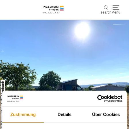
search
Menu
Discover & experience
search
Wine & Pleasure
Kaiserpfalz, history & culture
Plan & Book
© Winery Mett & Weidenbach
Info & Service
Accommodations
Book experiences
Zustimmung
Details
Über Cookies