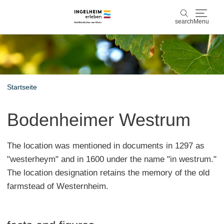
search
Menu
Discover & experience
search
Wine & Pleasure
Startseite
Kaiserpfalz, history & culture
Bodenheimer Westrum
Plan & Book
The location was mentioned in documents in 1297 as
Info & Service
"westerheym" and in 1600 under the name "in westrum."
The location designation retains the memory of the old
Accommodations
Book experiences
farmstead of Westernheim.