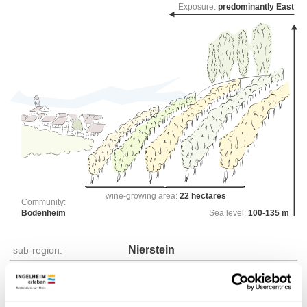
Exposure:
predominantly East
wine-growing area:
22 hectares
Community:
Bodenheim
Sea level:
100-135 m
Nierstein
sub-region:
Sankt Alban
collective vineyard site:
Westrum
single vineyard site: