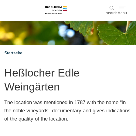
search
Menu
Discover & experience
search
Wine & Pleasure
Startseite
Kaiserpfalz, history & culture
Heßlocher Edle
Plan & Book
Weingärten
Info & Service
The location was mentioned in 1787 with the name "in
Accommodations
Book experiences
the noble vineyards" documentary and gives indications
of the quality of the location.