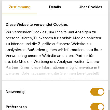
Zustimmung
Details
Über Cookies
Hessloch
village:
Diese Webseite verwendet Cookies
soil types
Wir verwenden Cookies, um Inhalte und Anzeigen zu
personalisieren, Funktionen für soziale Medien anbieten
LOESS / PARARENDZINA
zu können und die Zugriffe auf unsere Website zu
analysieren. Außerdem geben wir Informationen zu Ihrer
Verwendung unserer Website an unsere Partner für
soziale Medien, Werbung und Analysen weiter. Unsere
Explore the area
Partner führen diese Informationen möglicherweise mit
weiteren Daten zusammen, die Sie ihnen bereitgestellt
haben oder die sie im Rahmen Ihrer Nutzung der Dienste
gesammelt haben.
Einwilligungsauswahl
Notwendig
Präferenzen