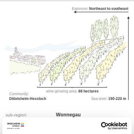
Exposure:
Northeast to southeast
wine-growing area:
88 hectares
Community:
Dittelsheim-Hessloch
Sea level:
190-220 m
Wonnegau
sub-region:
Pilgerpfad
collective vineyard site:
Edle Weingärten
single vineyard site: