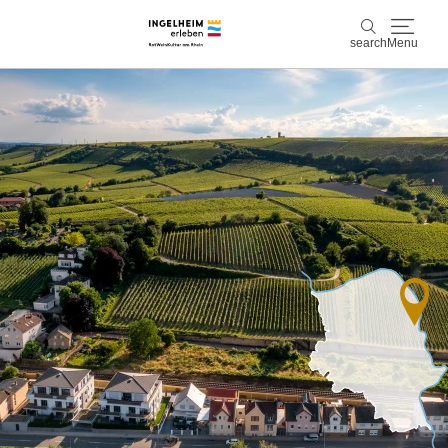
search
Menu
Discover & experience
search
Wine & Pleasure
Kaiserpfalz, history & culture
Plan & Book
Info & Service
Accommodations
Book experiences