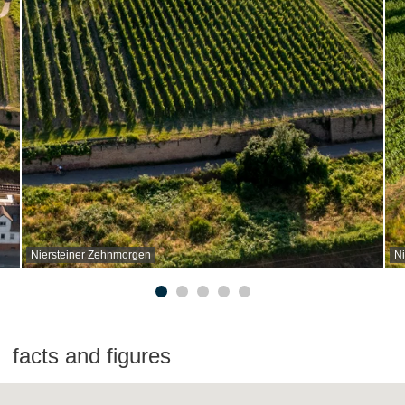
Niersteiner Zehnmorgen
N
facts and figures