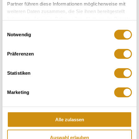
Partner führen diese Informationen möglicherweise mit
weiteren Daten zusammen, die Sie ihnen bereitgestellt
haben oder die sie im Rahmen Ihrer Nutzung der Dienste
gesammelt haben.
Einwilligungsauswahl
Notwendig
Präferenzen
wine-growing area:
3 hectares
Statistiken
Community:
Nierstein
Sea level:
m
Marketing
Nierstein
sub-region:
Auflangen
collective vineyard site:
Zehnmorgen
single vineyard site:
Alle zulassen
Nierstein
village:
Auswahl erlauben