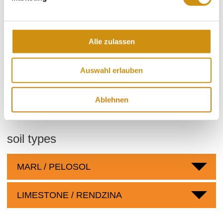
wine-growing area:
113 hectares
Community:
Ober-Olm
Sea level:
190-250 m
Alle zulassen
Nierstein
sub-region:
Domherr
collective vineyard site:
Auswahl erlauben
Kapellenberg
single vineyard site:
Ober-Olm
village:
Ablehnen
soil types
MARL / PELOSOL
LIMESTONE / RENDZINA