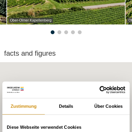
Ober-Olmer Kapellenberg
O
facts and figures
Zustimmung
Details
Über Cookies
Diese Webseite verwendet Cookies