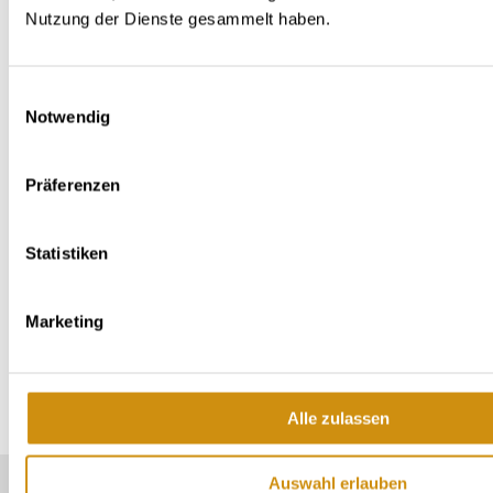
Nutzung der Dienste gesammelt haben.
Einwilligungsauswahl
Generally
Wine characteristics
Contact
Notwendig
Präferenzen
Era: Quaternary (1.8 million years ago to modern
times)
Statistiken
Rock: terrace sediments
Soil: Rigosol
Marketing
Share of total area in Rheinhessen: 3 %
Alle zulassen
Auswahl erlauben