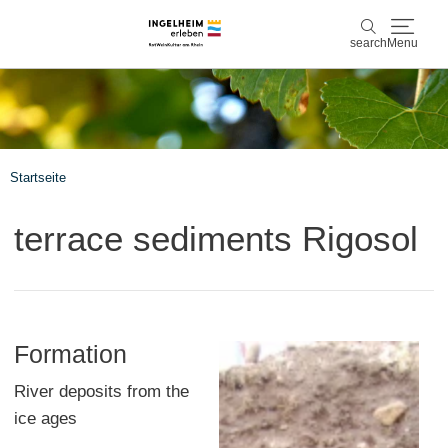
search
Menu
Discover & experience
search
Wine & Pleasure
Startseite
Kaiserpfalz, history & culture
terrace sediments Rigosol
Plan & Book
Info & Service
Formation
Accommodations
Book experiences
River deposits from the
ice ages